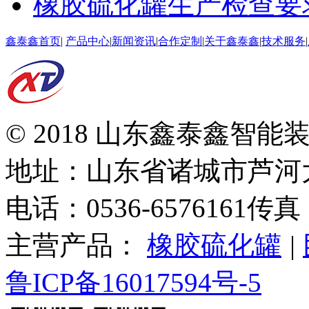
橡胶硫化罐生产检查要
鑫泰鑫首页
|
产品中心
|
新闻资讯
|
合作定制
|
关于鑫泰鑫
|
技术服务
|
© 2018 山东鑫泰鑫智
地址：山东省诸城市芦河
电话：0536-6576161
传真：
主营产品：
橡胶硫化罐
|
鲁ICP备16017594号-5