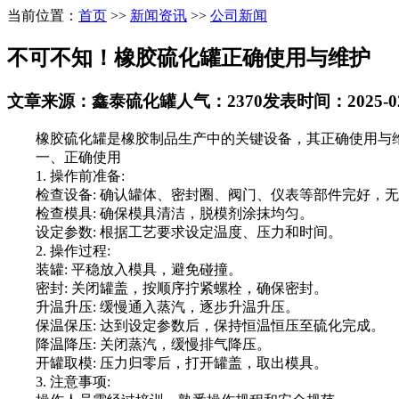
当前位置：
首页
>>
新闻资讯
>>
公司新闻
不可不知！橡胶硫化罐正确使用与维护
文章来源：鑫泰硫化罐
人气：2370
发表时间：2025-02-
橡胶硫化罐是橡胶制品生产中的关键设备，其正确使用与维
一、正确使用
1. 操作前准备:
检查设备: 确认罐体、密封圈、阀门、仪表等部件完好，无
检查模具: 确保模具清洁，脱模剂涂抹均匀。
设定参数: 根据工艺要求设定温度、压力和时间。
2. 操作过程:
装罐: 平稳放入模具，避免碰撞。
密封: 关闭罐盖，按顺序拧紧螺栓，确保密封。
升温升压: 缓慢通入蒸汽，逐步升温升压。
保温保压: 达到设定参数后，保持恒温恒压至硫化完成。
降温降压: 关闭蒸汽，缓慢排气降压。
开罐取模: 压力归零后，打开罐盖，取出模具。
3. 注意事项: