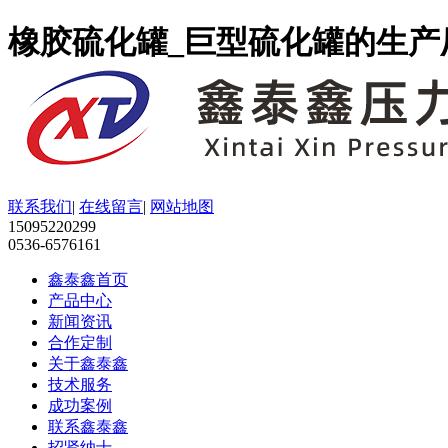
橡胶硫化罐_巨型硫化罐的生产
联系我们
|
在线留言
|
网站地图
15095220299
0536-6576161
鑫泰鑫首页
产品中心
新闻资讯
合作定制
关于鑫泰鑫
技术服务
成功案例
联系鑫泰鑫
招贤纳士