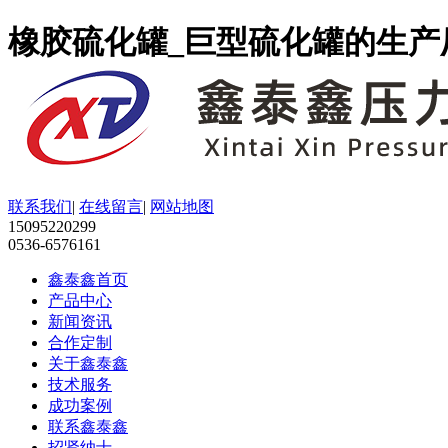
橡胶硫化罐_巨型硫化罐的生产
联系我们
|
在线留言
|
网站地图
15095220299
0536-6576161
鑫泰鑫首页
产品中心
新闻资讯
合作定制
关于鑫泰鑫
技术服务
成功案例
联系鑫泰鑫
招贤纳士