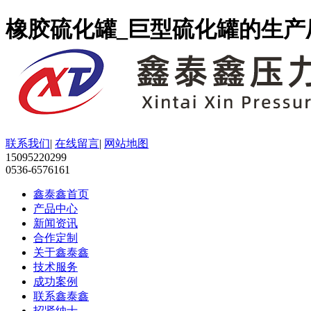
橡胶硫化罐_巨型硫化罐的生产
联系我们
|
在线留言
|
网站地图
15095220299
0536-6576161
鑫泰鑫首页
产品中心
新闻资讯
合作定制
关于鑫泰鑫
技术服务
成功案例
联系鑫泰鑫
招贤纳士