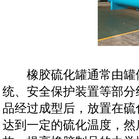
橡胶硫化罐通常由罐体
统、安全保护装置等部分
品经过成型后，放置在硫
达到一定的硫化温度，然