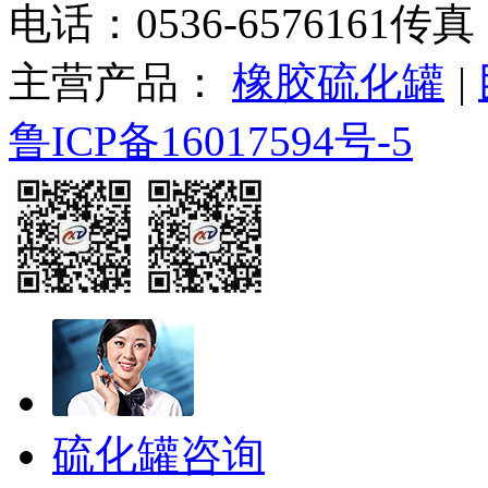
电话：0536-6576161
传真：
主营产品：
橡胶硫化罐
|
鲁ICP备16017594号-5
硫化罐咨询