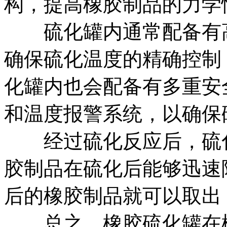
构，提高橡胶制品的力学
硫化罐内通常配备有高
确保硫化温度的精确控制
化罐内也会配备有多重安
和温度报警系统，以确保
经过硫化反应后，硫化
胶制品在硫化后能够迅速
后的橡胶制品就可以取出
总之，橡胶硫化罐在橡