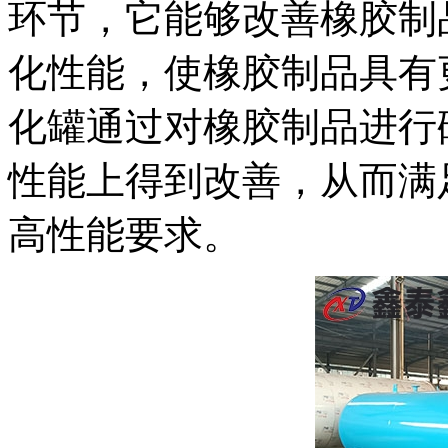
环节，它能够改善橡胶制
化性能，使橡胶制品具有
化罐通过对橡胶制品进行
性能上得到改善，从而满
高性能要求。