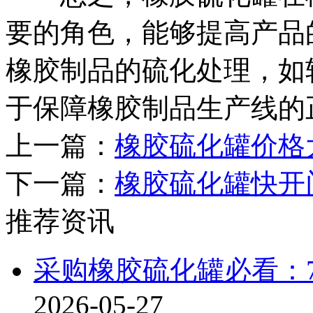
要的角色，能够提高产品
橡胶制品的硫化处理，如
于保障橡胶制品生产线的
上一篇：
橡胶硫化罐价格
下一篇：
橡胶硫化罐快开
推荐资讯
采购橡胶硫化罐必看：
2026-05-27