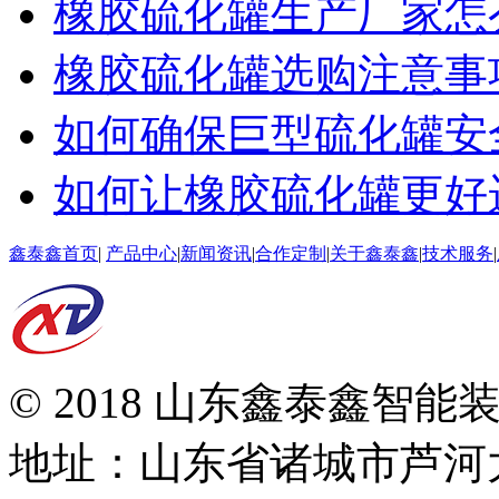
橡胶硫化罐生产厂家怎
橡胶硫化罐选购注意事
如何确保巨型硫化罐安
如何让橡胶硫化罐更好
鑫泰鑫首页
|
产品中心
|
新闻资讯
|
合作定制
|
关于鑫泰鑫
|
技术服务
|
© 2018 山东鑫泰鑫智
地址：山东省诸城市芦河