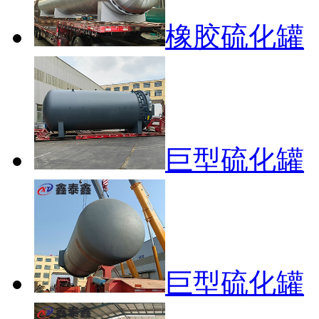
橡胶硫化罐
巨型硫化罐
巨型硫化罐